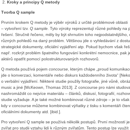
Kroky a principy Q metody
Tvorba Q sample
Prvním krokem Q metody je výběr výroků z určité problémové oblasti
– vytvoření tzv.
Q sample
. Tyto výroky reprezentují různé pohledy na 
řešení. Stručně řečeno, měly by být shrnutím toho nejpodstatnějšího,
různých pohledů na daný problém. Většinou jde o vyhledávání z dostupn
strategické dokumenty, oficiální vyjádření atp. Pokud bychom však řeši
např. rozkrýt problém špatného fungování konkrétní nemocnice, pak je
aktérů opatřit pomocí polostrukturovaných rozhovorů.
Q metoda používá pojem
concourse
, kterým chápe „proud komunikace,
jde o konverzaci, komentáře nebo diskurs každodenního života“ [Nekol
o verbální vyjádření. Některé studie použily fotografie, jiné vůně, obráz
music a jiné [McKeown, Thomas 2013]. Z concourse pro námi studova
nashromáždit co nejvíce materiálu – článků, diskusí, fotografií, rozhovor
studie vyžaduje. A je také možné kombinovat různé zdroje – je to vša
kdy v concourse můžeme kombinovat výňatky z tisku s komentáři čten
oficiálními dokumenty atd. [ibid.].
Pro vytvoření Q sample se používá několik postupů. První možností je
zvířat pro studii vztahu lidí k různým zvířatům. Tento postup lze využí