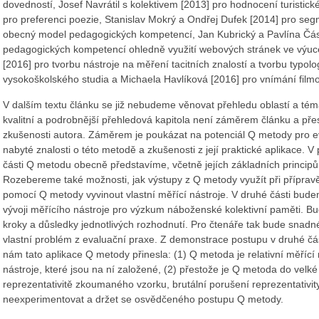
dovedností, Josef Navrátil s kolektivem [2013] pro hodnocení turistické 
pro preferenci poezie, Stanislav Mokrý a Ondřej Dufek [2014] pro segme
obecný model pedagogických kompetencí, Jan Kubrický a Pavlína Část
pedagogických kompetencí ohledně využití webových stránek ve výuc
[2016] pro tvorbu nástroje na měření tacitních znalostí a tvorbu typol
vysokoškolského studia a Michaela Havlíková [2016] pro vnímání filmov
V dalším textu článku se již nebudeme věnovat přehledu oblastí a té
kvalitní a podrobnější přehledová kapitola není záměrem článku a př
zkušenosti autora. Záměrem je poukázat na potenciál Q metody pro ev
nabyté znalosti o této metodě a zkušenosti z její praktické aplikace. V
části Q metodu obecně představíme, včetně jejích základních principů a
Rozebereme také možnosti, jak výstupy z Q metody využít při přípravě
pomocí Q metody vyvinout vlastní měřící nástroje. V druhé části bu
vývoji měřícího nástroje pro výzkum náboženské kolektivní paměti. Bu
kroky a důsledky jednotlivých rozhodnutí. Pro čtenáře tak bude snadn
vlastní problém z evaluační praxe. Z demonstrace postupu v druhé čás
nám tato aplikace Q metody přinesla: (1) Q metoda je relativní měřící ná
nástroje, které jsou na ní založené, (2) přestože je Q metoda do velké
reprezentativitě zkoumaného vzorku, brutální porušení reprezentativity 
neexperimentovat a držet se osvědčeného postupu Q metody.