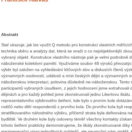
Abstrakt
Stať ukazuje, jak lze využít Q metodu pro konstrukci vlastních měřící
technika sběru a analýzy dat, která se snaží o co nejobjektivnější zk
vybraný objekt. Konstrukce vlastního nástroje pak je velmi podrobně
náboženské kolektivní paměti. Využíváme soubor 48 výroků převzatých
výběr byl založen na vyhledávání klíčových slov a diskusích členů vý
významných osobností, událostí a míst českých dějin a významných s
náboženskou interpretaci, polovina důsledně ne-náboženskou. Tento 
participantů vybraných úsudkem, z jejich hodnocení jsme extrahovali 
dějinách a pro každý pohled jsme zkonstruovali jednu Likertovu škálu. 
reprezentativního výběrového šetření, kde bylo v prvním kole dotáz
rodičů nebo dětí respondentů z prvního kola. Do prvního kola byli res
stratifikovaného náhodného výběru, přičemž strata byla definována na 
bydliště. Ve druhém kole byly osloveny téměř všechny kontakty získan
tohoto šetření prakticky demonstrujeme, že škály zkonstruované dík
mezigenerační vývoj jednotlivých pohledů, ale neumožní nám změřit, 