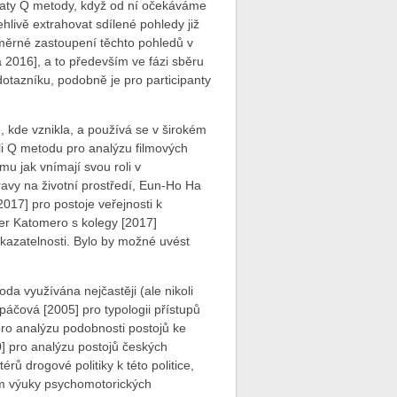
taty Q metody, když od ní očekáváme
hlivě extrahovat sdílené pohledy již
oměrné zastoupení těchto pohledů v
 2016], a to především ve fázi sběru
dotazníku, podobně je pro participanty
 kde vznikla, a používá se v širokém
li Q metodu pro analýzu filmových
mu jak vnímají svou roli v
vy na životní prostředí, Eun-Ho Ha
2017] pro postoje veřejnosti k
er Katomero s kolegy [2017]
ykazatelnosti. Bylo by možné uvést
oda využívána nejčastěji (ale nikoli
opáčová [2005] pro typologii přístupů
pro analýzu podobnosti postojů ke
10] pro analýzu postojů českých
rů drogové politiky k této politice,
em výuky psychomotorických