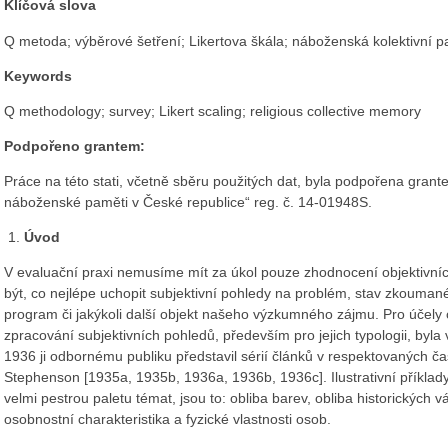
Klíčová slova
Q metoda; výběrové šetření; Likertova škála; náboženská kolektivní 
Keywords
Q methodology; survey; Likert scaling; religious collective memory
Podpořeno grantem:
Práce na této stati, včetně sběru použitých dat, byla podpořena grant
náboženské paměti v České republice“ reg. č. 14-01948S.
Úvod
V evaluační praxi nemusíme mít za úkol pouze zhodnocení objektivníc
být, co nejlépe uchopit subjektivní pohledy na problém, stav zkouman
program či jakýkoli další objekt našeho výzkumného zájmu. Pro účely
zpracování subjektivních pohledů, především pro jejich typologii, byl
1936 ji odbornému publiku představil sérií článků v respektovaných ča
Stephenson [1935a, 1935b, 1936a, 1936b, 1936c]. Ilustrativní příklad
velmi pestrou paletu témat, jsou to: obliba barev, obliba historických v
osobnostní charakteristika a fyzické vlastnosti osob.