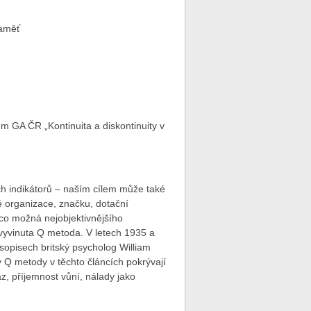
paměť
em GA ČR „Kontinuita a diskontinuity v
h indikátorů – naším cílem může také
é organizace, značku, dotační
 co možná nejobjektivnějšího
a vyvinuta Q metoda. V letech 1935 a
sopisech britský psycholog William
y Q metody v těchto článcích pokrývají
áz, příjemnost vůní, nálady jako