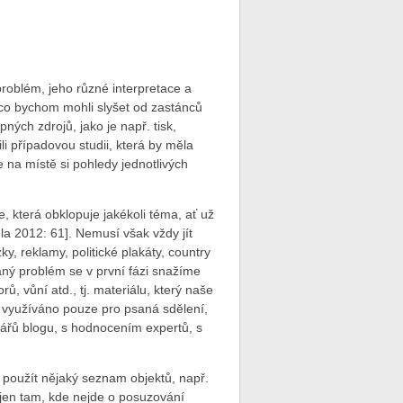
problém, jeho různé interpretace a
 co bychom mohli slyšet od zastánců
ých zdrojů, jako je např. tisk,
li případovou studii, která by měla
 na místě si pohledy jednotlivých
 která obklopuje jakékoli téma, ať už
a 2012: 61]. Nemusí však vždy jít
ky, reklamy, politické plakáty, country
ný problém se v první fázi snažíme
ů, vůní atd., tj. materiálu, který naše
k využíváno pouze pro psaná sdělení,
ářů blogu, s hodnocením expertů, s
 použít nějaký seznam objektů, např.
t jen tam, kde nejde o posuzování