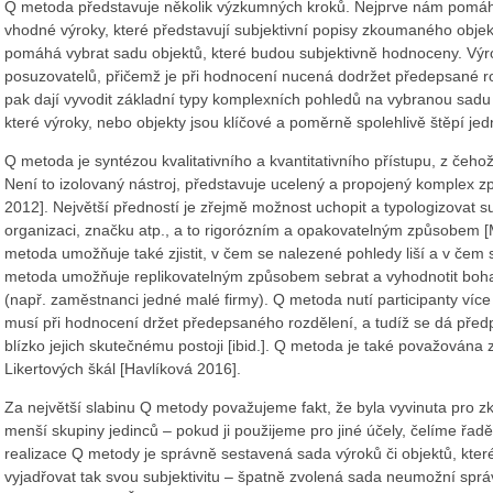
Q metoda představuje několik výzkumných kroků. Nejprve nám pomáh
vhodné výroky, které představují subjektivní popisy zkoumaného obje
pomáhá vybrat sadu objektů, které budou subjektivně hodnoceny. Výr
posuzovatelů, přičemž je při hodnocení nucená dodržet předepsané r
pak dají vyvodit základní typy komplexních pohledů na vybranou sadu v
které výroky, nebo objekty jsou klíčové a poměrně spolehlivě štěpí jed
Q metoda je syntézou kvalitativního a kvantitativního přístupu, z čehož p
Není to izolovaný nástroj, představuje ucelený a propojený komplex z
2012]. Největší předností je zřejmě možnost uchopit a typologizovat s
organizaci, značku atp., a to rigorózním a opakovatelným způsobem
metoda umožňuje také zjistit, v čem se nalezené pohledy liší a v čem 
metoda umožňuje replikovatelným způsobem sebrat a vyhodnotit bohat
(např. zaměstnanci jedné malé firmy). Q metoda nutí participanty více 
musí při hodnocení držet předepsaného rozdělení, a tudíž se dá předp
blízko jejich skutečnému postoji [ibid.]. Q metoda je také považována 
Likertových škál [Havlíková 2016].
Za největší slabinu Q metody považujeme fakt, že byla vyvinuta pro z
menší skupiny jedinců – pokud ji použijeme pro jiné účely, čelíme řad
realizace Q metody je správně sestavená sada výroků či objektů, které
vyjadřovat tak svou subjektivitu – špatně zvolená sada neumožní správ