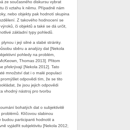
á ze současného diskursu vybrat
ktu či vztahu k němu. Případně nám
oky, nebo objekty pak hodnotí skupina
ozdělení. Z takového hodnocení se
ýroků, či objektů a také se dá určit,
notlivé základní typy pohledů.
lynou i její silné a slabé stránky.
působu sběru a analýzy dat [Nekola
ubjektivní pohledy na problém,
 [McKeown, Thomas 2013]. Přitom
se překrývají [Nekola 2012]. Tato
é množství dat i o malé populaci
promýšlet odpovědi tím, že se tito
okládat, že jsou jejich odpovědi
za vhodný nástroj pro tvorbu
koumání bohatých dat o subjektivitě
ě problémů. Klíčovou slabinou
 budou participanti hodnotit a
ně vyjádřit subjektivitu [Nekola 2012;