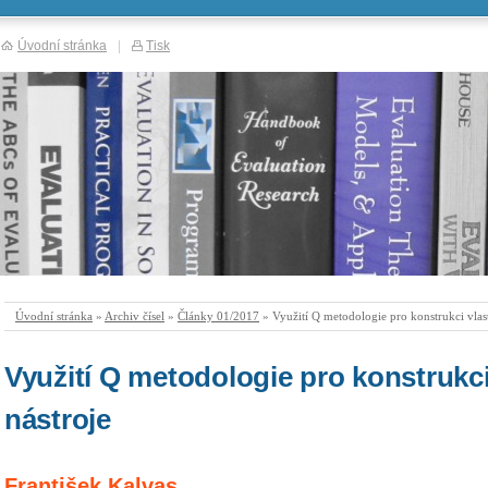
Úvodní stránka
|
Tisk
Úvodní stránka
»
Archiv čísel
»
Články 01/2017
» Využití Q metodologie pro konstrukci vlas
Využití Q metodologie pro konstrukci
nástroje
František Kalvas