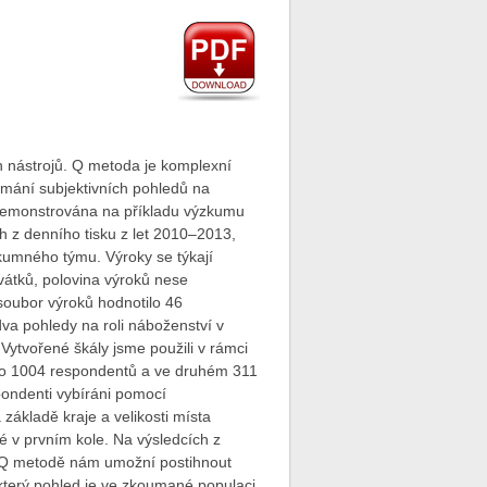
ch nástrojů. Q metoda je komplexní
oumání subjektivních pohledů na
 demonstrována na příkladu výzkumu
 z denního tisku z let 2010–2013,
zkumného týmu. Výroky se týkají
vátků, polovina výroků nese
soubor výroků hodnotilo 46
dva pohledy na roli náboženství v
Vytvořené škály jsme použili v rámci
áno 1004 respondentů a ve druhém 311
pondenti vybíráni pomocí
základě kraje a velikosti místa
é v prvním kole. Na výsledcích z
y Q metodě nám umožní postihnout
který pohled je ve zkoumané populaci