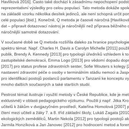
Havlíková 2016]. Často také dochází k zásadnímu nepochopení pods
reprezentativní výsledky pro celou populaci. Tato metoda dokáže spole
na základě vzorku několika desítek jedinců, ale není schopná určit p
celé populaci [ibid.]. Konečně, Q metoda je časově náročná [Havlíková
dat – připravit dotazovací nástroj je náročnější než příprava běžného 
náročnější samotné dotazování.
V současné době se Q metoda rozšířila daleko za hranice psychologie,
spektru témat. Např. Charles H. Davis a Carolyn Michelle [2011] použi
publik, Brendy A. Kennedy [2013] pro typologii úředníků vzhledem k to
zastupitelské demokracii, Emma Logo [2013] pro vědomí dopadu dopra
[2017] pro status profese zdravotních sester, Sofie Wouters s kolegy [
nastavení zdravotní péče o osoby v terminálním stádiu nemoci a Jasp
pro identifikaci postojů poslanců parlamentu v Tanzanii ke konceptu v
mnoho dalších současných a také starších studií.
Pestrost témat ilustruje i využití metody v České Republice, kde je met
exklusivně) v oblasti pedagogického výzkumu. Použili ji např. Jitka Kr
učitelů k žákům v dvojjazyčném prostředí, Kateřina Homolová [2007] 
čtení mezi učiteli a žáky 7. a 8. tříd základní školy, Lukáš Zagata [20
ekologických zemědělců, Martin Nekola [2012] pro typologii postojů akté
Jarmila Honzíková a Jan Janovec [2012] pro hodnocení metod a for