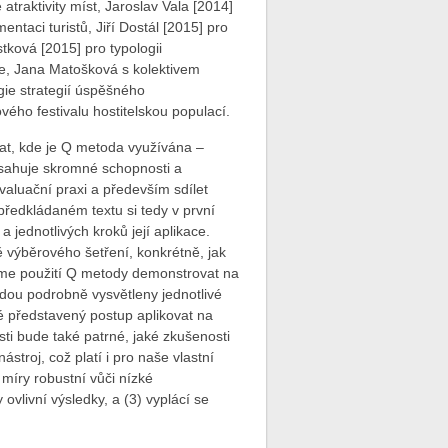
atraktivity míst, Jaroslav Vala [2014]
ntaci turistů, Jiří Dostál [2015] pro
ková [2015] pro typologii
e, Jana Matošková s kolektivem
ogie strategií úspěšného
ého festivalu hostitelskou populací.
mat, kde je Q metoda využívána –
esahuje skromné schopnosti a
aluační praxi a především sdílet
 předkládaném textu si tedy v první
 jednotlivých kroků její aplikace.
 výběrového šetření, konkrétně, jak
deme použití Q metody demonstrovat na
dou podrobně vysvětleny jednotlivé
é představený postup aplikovat na
ti bude také patrné, jaké zkušenosti
stroj, což platí i pro naše vlastní
 míry robustní vůči nízké
ovlivní výsledky, a (3) vyplácí se