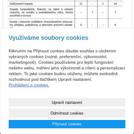
Využíváme soubory cookies
Kliknutím na Přijmout cookies dáváte souhlas s uložením
vybraných cookies (nutné, preferenční, výkonnostní,
marketingové). Cookies používáme pro lepší fungování
našeho webu, měření jeho výkonnosti a cílení a personalizaci
reklam. To jaké cookies budou uloženy, můžete svobodně
rozhodnout pod tlačítkem Upravit nastavení.
zpět
předchozí
následující
Prohlášení o cookies.
Kontakt
Upravit nastavení
Redakce ETP
220 190 597
Sokolovská 351/25,
redakce@evaltep.cz
Odmítnout cookies
186 00 Praha 8
Přijmout cookies